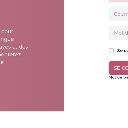
 pour
langue
tives et des
Se s
menterez
e.
Mot de pa