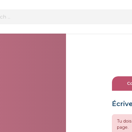
C
Écriv
Tu dois
page.