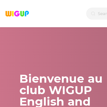
Go
to
Search
content
for:
Bienvenue au
club WIGUP
English and