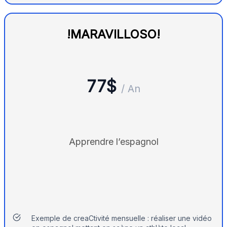
!MARAVILLOSO!
77$
/ An
Apprendre l’espagnol
Exemple de creaCtivité mensuelle : réaliser une vidéo