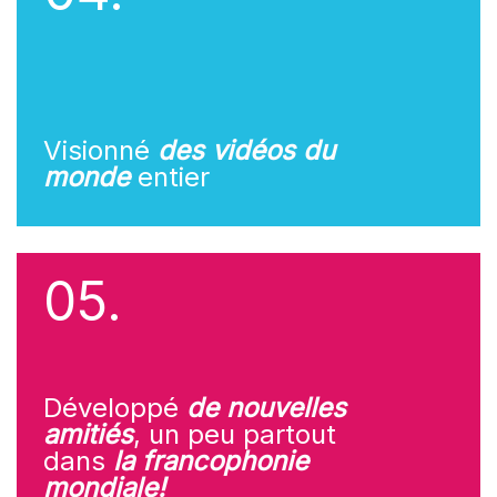
Visionné
des vidéos du
monde
entier
05.
Développé
de nouvelles
amitiés
, un peu partout
dans
la francophonie
mondiale!