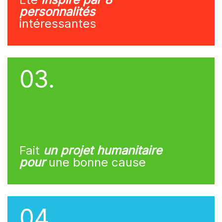
personnalités
intéressantes
03.
Fait
un projet humanitaire
pour
une bonne cause
04.